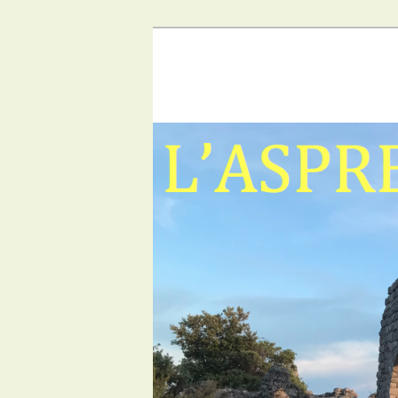
Aller
Aller
au
au
contenu
contenu
principal
secondaire