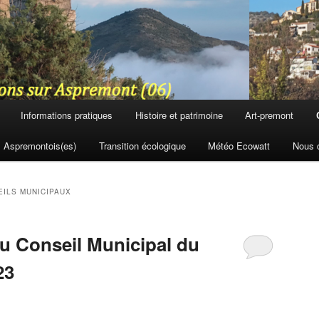
Informations pratiques
Histoire et patrimoine
Art-premont
Aspremontois(es)
Transition écologique
Météo Ecowatt
Nous 
ILS MUNICIPAUX
 Conseil Municipal du
23