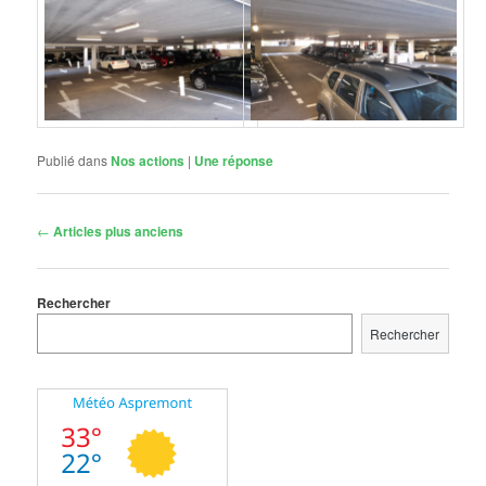
Publié dans
Nos actions
|
Une
réponse
Navigation
←
Articles plus anciens
des
articles
Rechercher
Rechercher