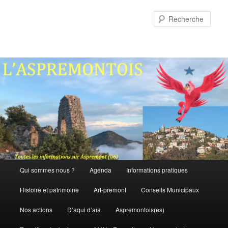
Aller
Aller
au
au
Rech
contenu
contenu
principal
secondaire
Menu
Qui sommes nous ?
Agenda
Informations pratiques
principal
Histoire et patrimoine
Art-premont
Conseils Municipaux
Nos actions
D’aqui d’aïa
Aspremontois(es)