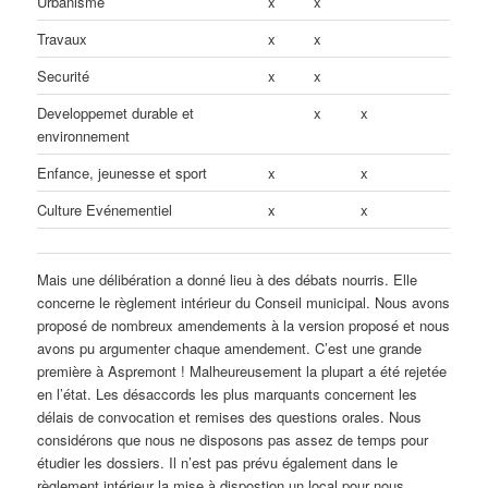
Urbanisme
x
x
Travaux
x
x
Securité
x
x
Developpemet durable et
x
x
environnement
Enfance, jeunesse et sport
x
x
Culture Evénementiel
x
x
Mais une délibération a donné lieu à des débats nourris. Elle
concerne le règlement intérieur du Conseil municipal. Nous avons
proposé de nombreux amendements à la version proposé et nous
avons pu argumenter chaque amendement. C’est une grande
première à Aspremont ! Malheureusement la plupart a été rejetée
en l’état. Les désaccords les plus marquants concernent les
délais de convocation et remises des questions orales. Nous
considérons que nous ne disposons pas assez de temps pour
étudier les dossiers. Il n’est pas prévu également dans le
règlement intérieur la mise à dispostion un local pour nous