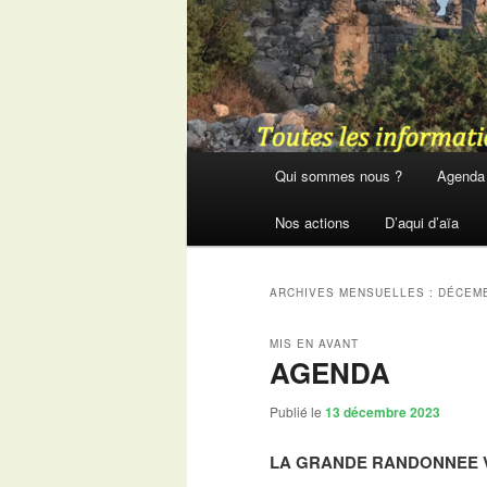
Menu
Qui sommes nous ?
Agenda
principal
Nos actions
D’aqui d’aïa
ARCHIVES MENSUELLES :
DÉCEMB
MIS EN AVANT
AGENDA
Publié le
13 décembre 2023
LA GRANDE RANDONNEE 