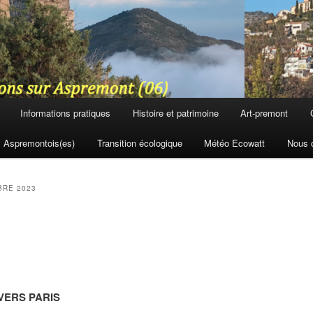
Informations pratiques
Histoire et patrimoine
Art-premont
Aspremontois(es)
Transition écologique
Météo Ecowatt
Nous 
RE 2023
VERS PARIS