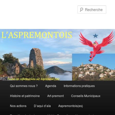
Aller
Aller
au
au
Rech
contenu
contenu
principal
secondaire
Menu
Qui sommes nous ?
Agenda
Informations pratiques
principal
Histoire et patrimoine
Art-premont
Conseils Municipaux
Nos actions
D’aqui d’aïa
Aspremontois(es)