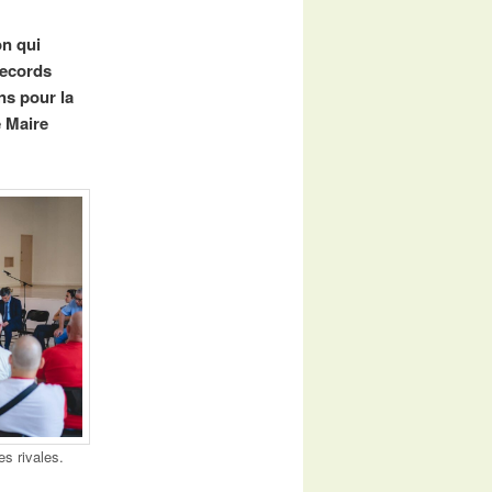
on qui
records
ns pour la
e Maire
es rivales.