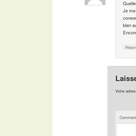
Quelle
Je me 
conser
bien a
Encore
Répo
Laiss
Votre adres
Comment