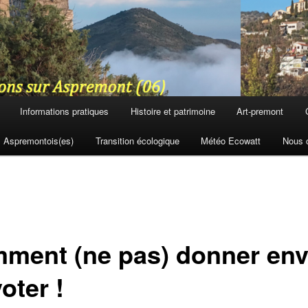
Informations pratiques
Histoire et patrimoine
Art-premont
Aspremontois(es)
Transition écologique
Météo Ecowatt
Nous 
ment (ne pas) donner env
oter !