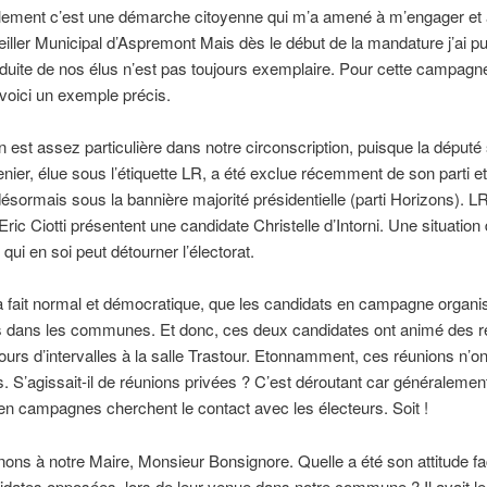
lement c’est une démarche citoyenne qui m’a amené à m’engager et 
eiller Municipal d’Aspremont Mais dès le début de la mandature j’ai p
duite de nos élus n’est pas toujours exemplaire. Pour cette campagn
 voici un exemple précis.
on est assez particulière dans notre circonscription, puisque la député
nier, élue sous l’étiquette LR, a été exclue récemment de son parti e
ésormais sous la bannière majorité présidentielle (parti Horizons). LR
Eric Ciotti présentent une candidate Christelle d’Intorni. Une situation
qui en soi peut détourner l’électorat.
t à fait normal et démocratique, que les candidats en campagne organi
s dans les communes. Et donc, ces deux candidates ont animé des r
ours d’intervalles à la salle Trastour. Etonnamment, ces réunions n’on
 S’agissait-il de réunions privées ? C’est déroutant car généralement
 en campagnes cherchent le contact avec les électeurs. Soit !
ons à notre Maire, Monsieur Bonsignore. Quelle a été son attitude f
dates opposées lors de leur venue dans notre commune ? Il avait le