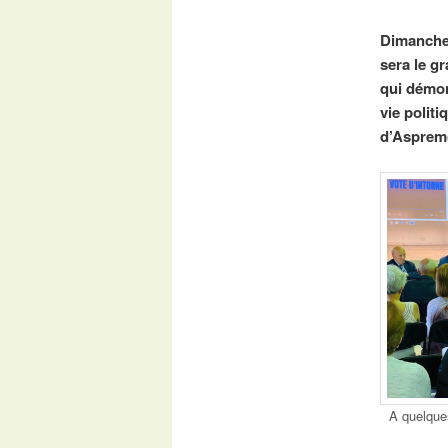
Dimanche a
sera le g
qui démon
vie polit
d’Aspremo
A quelques