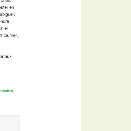
ester en
ambiguë :
endre
emier
t tourner,
nir aux
rmalien
.