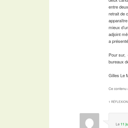
entre deux
retrait de
apparaître
mieux d’u
adjoint mê
a présenté
Pour sur, 
bureaux de
Gilles Le
Ce contenu 
1 RÉFLEXION
Le
11 j