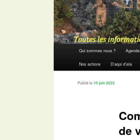
Menu
Qui sommes nous ?
Agenda
principal
Nos actions
D’aqui d’aïa
Publié le
10 juin 2022
Com
de v