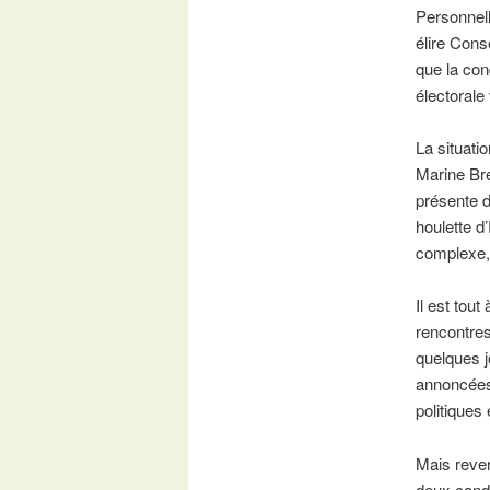
Personnel
élire Cons
que la con
électorale
La situati
Marine Bre
présente d
houlette d’
complexe, 
Il est tou
rencontre
quelques j
annoncées.
politiques
Mais reven
deux candi