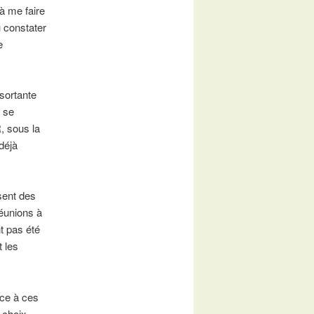
à me faire
u constater
e
 sortante
t se
, sous la
 déjà
sent des
éunions à
t pas été
 les
ace à ces
 choix