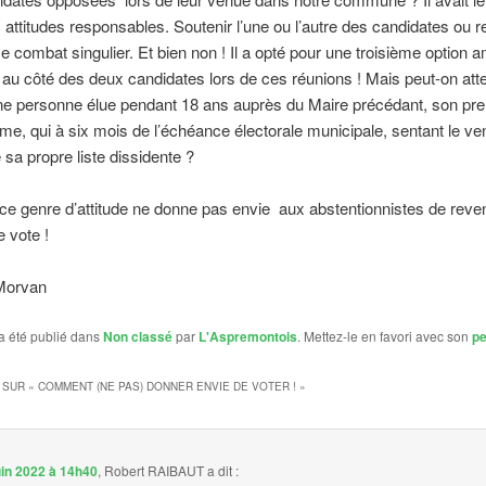
 attitudes responsables. Soutenir l’une ou l’autre des candidates ou r
 ce combat singulier. Et bien non ! Il a opté pour une troisième option 
 au côté des deux candidates lors de ces réunions ! Mais peut-on att
ne personne élue pendant 18 ans auprès du Maire précédant, son pr
me, qui à six mois de l’échéance électorale municipale, sentant le ven
 sa propre liste dissidente ?
ce genre d’attitude ne donne pas envie aux abstentionnistes de reve
 vote !
 Morvan
a été publié dans
Non classé
par
L'Aspremontois
. Mettez-le en favori avec son
pe
 SUR «
COMMENT (NE PAS) DONNER ENVIE DE VOTER !
»
uin 2022 à 14h40
,
Robert RAIBAUT
a dit :